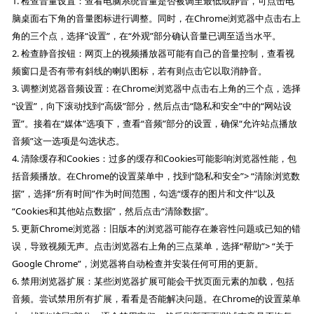
1. 检查音量设置：查看电脑系统音量是否被调至最低或静音，可点击电
脑桌面右下角的音量图标进行调整。同时，在Chrome浏览器中点击右上
角的三个点，选择“设置”，在“外观”部分确认音量已调至适当水平。
2. 检查静音按钮：网页上的视频播放器可能有自己的音量控制，查看视
频窗口是否有带有斜线的喇叭图标，若有则点击它以取消静音。
3. 调整浏览器音频设置：在Chrome浏览器中点击右上角的三个点，选择
“设置”，向下滚动找到“高级”部分，然后点击“隐私和安全”中的“网站设
置”。接着在“媒体”选项下，查看“音频”部分的设置，确保“允许站点播放
音频”这一选项是勾选状态。
4. 清除缓存和Cookies：过多的缓存和Cookies可能影响浏览器性能，包
括音频播放。在Chrome的设置菜单中，找到“隐私和安全”> “清除浏览数
据”，选择“所有时间”作为时间范围，勾选“缓存的图片和文件”以及
“Cookies和其他站点数据”，然后点击“清除数据”。
5. 更新Chrome浏览器：旧版本的浏览器可能存在兼容性问题或已知的错
误，导致视频无声。点击浏览器右上角的三点菜单，选择“帮助”> “关于
Google Chrome”，浏览器将自动检查并安装任何可用的更新。
6. 禁用浏览器扩展：某些浏览器扩展可能会干扰页面元素的加载，包括
音频。尝试禁用所有扩展，看看是否能解决问题。在Chrome的设置菜单