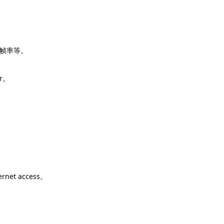
、帧率等。
r。
net access。