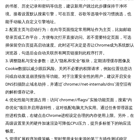
的书签、历史记录和密码等信息，建议新用户跳过此步骤保持干净环
境。接着设置默认搜索引擎，可在百度、谷歌等选项中按习惯挑选，也
能手动输入自定义引擎地址。
2. 配置主页与启动行为：在向导页面指定常用网址作为主页，比如邮箱
登录页或工作平台，方便每次打开直接访问。若不需要特定页面，可选
择保留空白页提高启动速度。此时还可决定是否让Chrome成为系统默认
浏览器，勾选后会自动关联所有网页链接到此程序打开。
3. 调整隐私与安全参数：进入“隐私和安全”板块，定期清理缓存图像及
Cookie数据以减少跟踪风险。关闭不必要的权限请求，例如位置信息访
问或自动发送崩溃报告等功能。对于注重安全性的用户，建议开启安全
DNS扫描防止域名劫持，并通过`chrome://net-internals/dns`清空旧有
的解析缓存记录。
4. 优化性能与资源占用：访问`chrome://flags/`实验功能页面，搜索“内
存优化”项目并启用该特性，这对低配电脑尤为实用。通过任务管理器监
控进程负载，右键点击Chrome进程设定合理的内存使用上限。另外，在
高级设置里关闭硬件加速渲染可降低CPU压力，提升多标签下的响应流
畅度。
5. 管理扩展程序加载策略：暂时禁用未知来源的第三方插件测试稳定