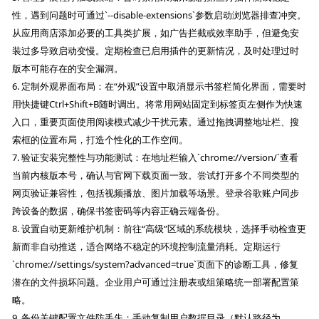
性，遇到问题时可通过`--disable-extensions`参数启动浏览器排查冲突。
从应用商店添加必要的工具类扩展，如广告拦截或效率助手，但避免安
装过多导致启动变慢。定期检查已启用插件的更新情况，及时处理过时
版本可能存在的安全漏洞。
6. 定制外观界面布局：在“外观”设置中取消显示书签栏简化界面，需要时
用快捷键Ctrl+Shift+B随时调出。将常用网站固定到标签页左侧作为快速
入口，重要页面使用阅读模式减少干扰元素。通过拖拽调整地址栏、搜
索框的位置布局，打造个性化的工作空间。
7. 验证安装完整性与功能测试：在地址栏输入`chrome://version/`查看
当前内核版本号，确认与官网下载页面一致。尝试打开多个不同类型的
网页验证兼容性，包括视频播放、图片加载等场景。登录谷歌账户同步
跨设备的数据，确保书签密码等内容正确云端备份。
8. 设置自动更新维护机制：前往“高级”区域的系统模块，选择手动检查更
新而非自动推送，适合网络不稳定的环境控制流量消耗。定期运行
`chrome://settings/system?advanced=true`页面下的诊断工具，修复
潜在的文件损坏问题。企业用户可通过注册表或组策略统一部署配置策
略。
9. 备份关键配置文件防丢失：手动复制用户数据目录（默认路径为