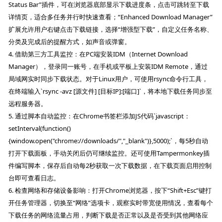
Status Bar”插件，可在浏览器底部显示下载进度条，点击可跳转至下载
详情页，适合多任务并行时快速查看；“Enhanced Download Manager”
扩展允许用户右键点击下载链接，选择“增强型下载”，自定义任务名称、
分类及完成后的提醒方式，如声音或弹窗。
4. 借助第三方工具监控：在PC端安装IDM（Internet Download
Manager），登录同一账号，在手机或平板上安装IDM Remote，通过
局域网实时同步下载状态。对于Linux用户，可使用rsync命令行工具，
在终端输入`rsync -avz [源文件] [目标IP]:[端口]`，将本地下载任务同步至
远程服务器。
5. 通过脚本自动监控：在Chrome书签栏添加JS代码`javascript：
setInterval(function()
{window.open("chrome://downloads/","_blank")},5000);`，每5秒自动
打开下载面板，手动关闭后仍可继续监控。还可使用Tampermonkey插
件编写脚本，保存后自动每2秒获取一次下载数据，在下载页面启用控制
台即可查看日志。
6. 检查网络和存储设备影响：打开Chrome浏览器，按下“Shift+Esc”键打
开任务管理器，切换至“网络”选项卡，观察实时带宽使用情况，查看每个
下载任务的网络流量占用，判断下载是否正常以及是否受到其他网络应