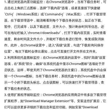
1. 通过浏览器内置功能监控：在Chrome浏览器中，当有下载任务时，可
点击右上角的三点图标，选择“下载内容”选项，或者直接按下快捷键
`Ctrl+J`（Windows系统）或`Command+J`（Mac系统），打开下载管理
器。在下载管理器中，能清晰看到每个下载任务的状态，如正在下载、
暂停、已完成等，以及下载进度、文件大小、预计剩余时间等信息。还
可在地址栏输入`chrome://downloads/`，打开下载内容页面，实时查看
速度、剩余时间及文件大小，并能对下载任务进行暂停、恢复或取消操
作。此外，在Chrome设置中，进入“高级”设置，勾选“下载前询问保存
位置”，每次下载时会弹出通知，点击可直接打开文件所在文件夹。
2. 利用系统托盘图标监控：在Chrome浏览器的设置中，找到“高级”设置
选项，在“系统”部分，确保“在系统托盘中显示Chrome图标”选项处于开
启状态。这样，即使关闭了Chrome浏览器的主窗口，系统托盘中仍会保
留一个Chrome图标。当有下载任务时，系统托盘中的Chrome图标会显
示一个小的下载箭头标志。点击该图标，可以快速打开下载管理器，查
看下载任务的状态。
3. 使用扩展程序辅助监控：Chrome浏览器的应用商店中有多款下载管理
扩展程序，如“Download Manager Extension”等。安装这些扩展后，它
们可以提供更多详细的下载信息和监控功能。例如安装“Download