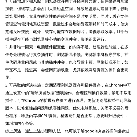
1. 可能增加卡顿风险：浏览器缓存用于存储网页元素，插件缓存可加速
加载。但缓存过多会占用大量磁盘空间，导致硬盘读写速度下降，影响
浏览器性能，尤其在硬盘性能差或空间不足时更明显。同时，缓存文件
管理查询需消耗系统资源，数量过多会增加资源消耗和时间成本，使浏
览器反应变慢。此外，缓存可能存在数据碎片，降低读取效率，且部分
插件缓存可能与浏览器核心功能交互冲突，影响正常运行。
2. 并非唯一因素：电脑硬件配置低，如内存不足、处理器性能差，在多
任务处理或运行复杂插件时，浏览器易卡顿。浏览器本身程序异常、插
件代码质量问题或与其他插件冲突，也会导致卡顿。网络状况不佳，如
带宽不足、延迟高，会使网页加载慢，尤其依赖网络资源的插件会更明
显。
3. 可采取的解决措施：定期清理浏览器缓存和插件缓存，在Chrome中可
通过设置中的“清除浏览数据”选项操作。合理控制插件数量，禁用不常用
插件，可在Chrome的扩展程序页面进行管理。更新浏览器和插件到最新
版本，以修复性能问题和兼容性问题。优化电脑系统，关闭不必要的后
台程序，释放内存和CPU资源。检查硬件是否正常，必要时升级硬件，
如增加内存条等。
综上所述，通过上述步骤和方法，您可以了解google浏览器插件缓存过